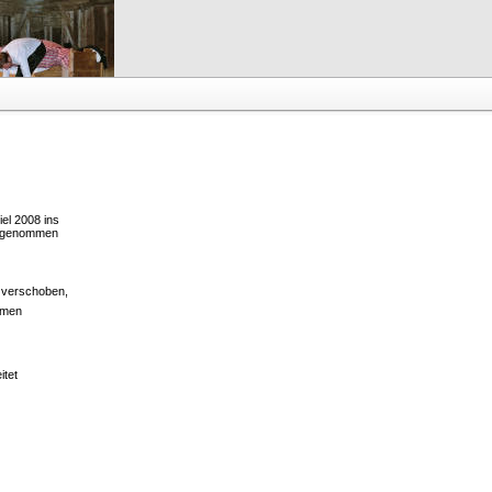
iel 2008 ins
ufgenommen
v verschoben,
mmen
itet