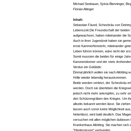
Michael Seebauer, Sylvia Blenninger, Birg
Florian Altinger
Inhalt:
Sebastian Fäustl, Schexbräu von Deinin
Lebenszeit.Die Freundschaft der beiden 
aufgewachsen, haben miteinander die S
Auch in ihrer Jugendzeit haben sie gem
erste Kammerfensterln, miteinander geteil
Leben führen können, wäre nicht der ers
Somit mussten die beiden für einige Jah
Kanonendonner und der stets drohenden Ge
Verdun ein Gelübde:
Einmal jährlich wollen sie nach Altötting
Hölle wieder lebendig herauskommen.
Beide werden verletzt, der Schexbräu er
werden. Doch sie überleben die Kriegswi
jedoch nicht mehr anknüpfen, zu sehr si
den Schützengräben des Krieges. Um ihre
allseits bekannt werden lässt. Sie ziehe
lassen auch sonst keine Möglichkeit au
hinterlässt, wird bald deutlich. Das Ma
versuchen mit allen möglichen dubiosen Mi
Krankenhaus Altötting. Sie machen sich a
"Hindernissen" verbunden.