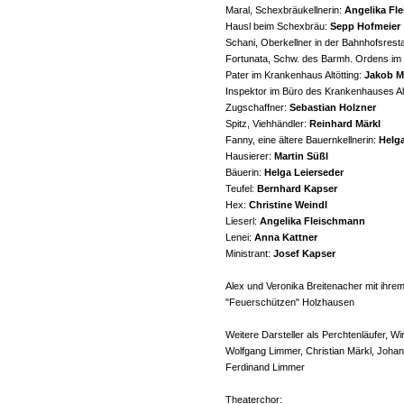
Maral, Schexbräukellnerin:
Angelika Fl
Hausl beim Schexbräu:
Sepp Hofmeier
Schani, Oberkellner in der Bahnhofsrest
Fortunata, Schw. des Barmh. Ordens im K
Pater im Krankenhaus Altötting:
Jakob M
Inspektor im Büro des Krankenhauses Alt
Zugschaffner:
Sebastian Holzner
Spitz, Viehhändler:
Reinhard Märkl
Fanny, eine ältere Bauernkellnerin:
Helga
Hausierer:
Martin Süßl
Bäuerin:
Helga Leierseder
Teufel:
Bernhard Kapser
Hex:
Christine Weindl
Lieserl:
Angelika Fleischmann
Lenei:
Anna Kattner
Ministrant:
Josef Kapser
Alex und Veronika Breitenacher mit ihre
"Feuerschützen" Holzhausen
Weitere Darsteller als Perchtenläufer, W
Wolfgang Limmer, Christian Märkl, Johan
Ferdinand Limmer
Theaterchor: