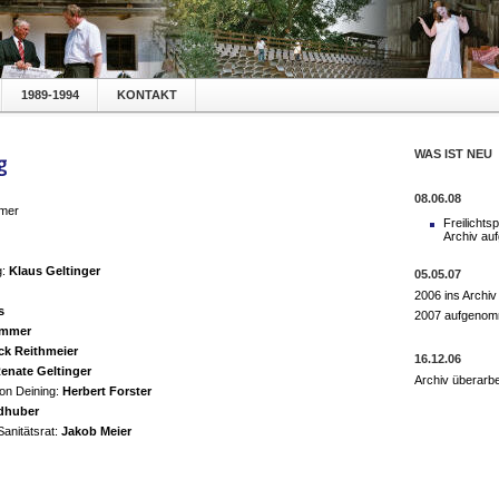
1989-1994
KONTAKT
WAS IST NEU
08.06.08
mer
Freilichtsp
Archiv a
g:
Klaus Geltinger
05.05.07
2006 ins Archi
s
2007 aufgeno
ammer
ick Reithmeier
16.12.06
enate Geltinger
Archiv überarbe
von Deining:
Herbert Forster
dhuber
Sanitätsrat:
Jakob Meier