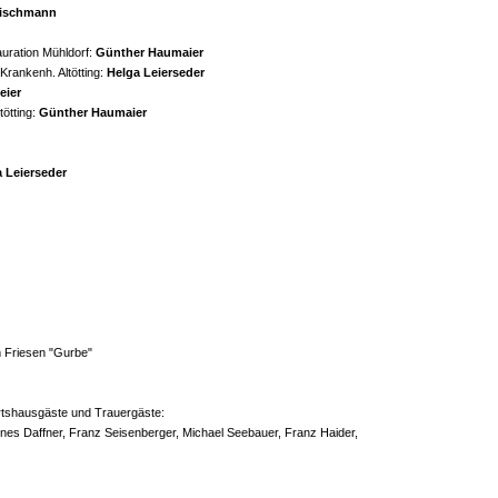
eischmann
auration Mühldorf:
Günther Haumaier
rankenh. Altötting:
Helga Leierseder
eier
ötting:
Günther Haumaier
 Leierseder
m Friesen "Gurbe"
irtshausgäste und Trauergäste:
nes Daffner, Franz Seisenberger, Michael Seebauer, Franz Haider,