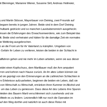
it Blenninger, Marianne Wiener, Susanne Sirtl, Andreas Heilmeier,
g und Martin Stösser, Mayerbauer von Deining, zwei Freunde auf
begann bereits in jungen Jahren. Beide sind in dem Dorf Deining
chulbank gedrückt und so manchen Lausbubenstreich ausgeheckt.
einsam die Erfahrungen des Erwachsenwerdens, wie zum Beispiel das
t. Beide sind verheiratet und hätten für die damalige Zeit ein normales
te Weltkrieg ausgebrochen.
re an die Front um für ihr Vaterland zu kämpfen. Umgeben von
fahr ihr Leben zu verlieren, leisten die beiden in der Schlacht in
 wallfahren gehen und nie mehr im Leben arbeiten, wenn sie aus dieser
leidet einen Kopfschuss, dem Martlbauer muß der Arm amputiert
rren und kehren nach Hause zurück. An ihr altes Leben können sie
nd sie geprägt von den Erinnerungen an die zahlreichen Schlachten in
 Erlebnisse aufzuarbeiten, beginnen die beiden ein Leben, daß sie
n von Wirtschaft zu Wirtschaft, ertränken ihren Kummer im Alkohol und
s, um das Leben zu geniessen. Dass diese Art des Lebens ihre Spuren
genleiden des Bauern Martl verschlimmert sich zusehends und sie
tteln es zu lindern. Letztendlich hilft nur noch die Operation im
uf den Weg dorthin und natürlich ist auch diese Reise mit