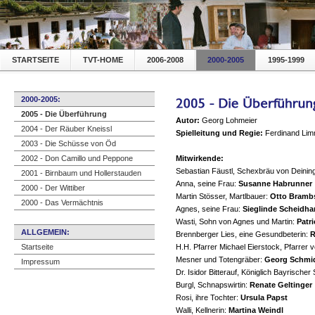
STARTSEITE
TVT-HOME
2006-2008
2000-2005
1995-1999
2000-2005:
2005 - Die Überführung
Autor:
Georg Lohmeier
2004 - Der Räuber Kneissl
Spielleitung und Regie:
Ferdinand Lim
2003 - Die Schüsse von Öd
2002 - Don Camillo und Peppone
Mitwirkende:
Sebastian Fäustl, Schexbräu von Deinin
2001 - Birnbaum und Hollerstauden
Anna, seine Frau:
Susanne Habrunner
2000 - Der Wittiber
Martin Stösser, Martlbauer:
Otto Bramb
2000 - Das Vermächtnis
Agnes, seine Frau:
Sieglinde Scheidh
Wasti, Sohn von Agnes und Martin:
Patr
ALLGEMEIN:
Brennberger Lies, eine Gesundbeterin:
R
Startseite
H.H. Pfarrer Michael Eierstock, Pfarrer 
Mesner und Totengräber:
Georg Schmi
Impressum
Dr. Isidor Bitterauf, Königlich Bayrischer 
Burgl, Schnapswirtin:
Renate Geltinger
Rosi, ihre Tochter:
Ursula Papst
Walli, Kellnerin:
Martina Weindl