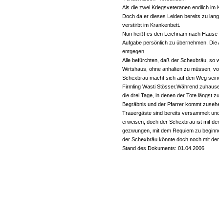
Als die zwei Kriegsveteranen endlich im
Doch da er dieses Leiden bereits zu lange
verstirbt im Krankenbett.
Nun heißt es den Leichnam nach Hause b
Aufgabe persönlich zu übernehmen. Die
entgegen.
Alle befürchten, daß der Schexbräu, so 
Wirtshaus, ohne anhalten zu müssen, vo
Schexbräu macht sich auf den Weg seinen
Firmling Wasti Stösser.Während zuhause 
die drei Tage, in denen der Tote längst zu
Begräbnis und der Pfarrer kommt zusehend
Trauergäste sind bereits versammelt und 
erweisen, doch der Schexbräu ist mit de
gezwungen, mit dem Requiem zu beginnen
der Schexbräu könnte doch noch mit de
Stand des Dokuments: 01.04.2006