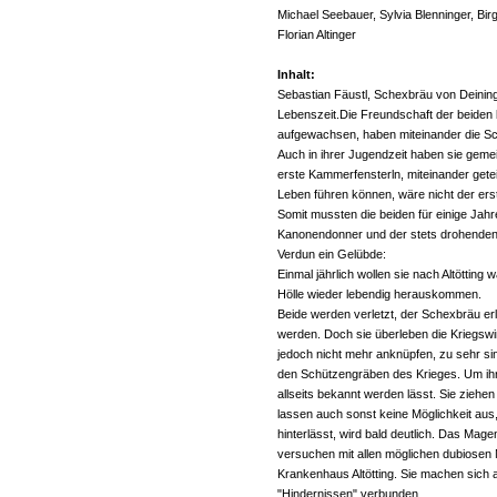
Michael Seebauer, Sylvia Blenninger, Birg
Florian Altinger
Inhalt:
Sebastian Fäustl, Schexbräu von Deinin
Lebenszeit.Die Freundschaft der beiden 
aufgewachsen, haben miteinander die S
Auch in ihrer Jugendzeit haben sie gem
erste Kammerfensterln, miteinander geteil
Leben führen können, wäre nicht der ers
Somit mussten die beiden für einige Jah
Kanonendonner und der stets drohenden Ge
Verdun ein Gelübde:
Einmal jährlich wollen sie nach Altötting
Hölle wieder lebendig herauskommen.
Beide werden verletzt, der Schexbräu er
werden. Doch sie überleben die Kriegswi
jedoch nicht mehr anknüpfen, zu sehr si
den Schützengräben des Krieges. Um ihre
allseits bekannt werden lässt. Sie ziehe
lassen auch sonst keine Möglichkeit au
hinterlässt, wird bald deutlich. Das Ma
versuchen mit allen möglichen dubiosen Mi
Krankenhaus Altötting. Sie machen sich a
"Hindernissen" verbunden.