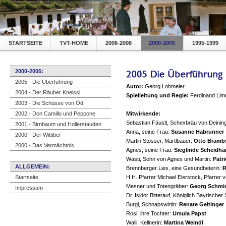
STARTSEITE
TVT-HOME
2006-2008
2000-2005
1995-1999
2000-2005:
2005 - Die Überführung
Autor:
Georg Lohmeier
2004 - Der Räuber Kneissl
Spielleitung und Regie:
Ferdinand Lim
2003 - Die Schüsse von Öd
2002 - Don Camillo und Peppone
Mitwirkende:
Sebastian Fäustl, Schexbräu von Deinin
2001 - Birnbaum und Hollerstauden
Anna, seine Frau:
Susanne Habrunner
2000 - Der Wittiber
Martin Stösser, Martlbauer:
Otto Bramb
2000 - Das Vermächtnis
Agnes, seine Frau:
Sieglinde Scheidh
Wasti, Sohn von Agnes und Martin:
Patr
ALLGEMEIN:
Brennberger Lies, eine Gesundbeterin:
R
Startseite
H.H. Pfarrer Michael Eierstock, Pfarrer 
Mesner und Totengräber:
Georg Schmi
Impressum
Dr. Isidor Bitterauf, Königlich Bayrischer 
Burgl, Schnapswirtin:
Renate Geltinger
Rosi, ihre Tochter:
Ursula Papst
Walli, Kellnerin:
Martina Weindl