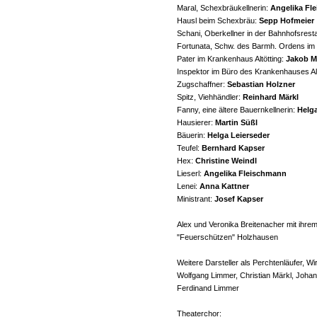
Maral, Schexbräukellnerin:
Angelika Fl
Hausl beim Schexbräu:
Sepp Hofmeier
Schani, Oberkellner in der Bahnhofsrest
Fortunata, Schw. des Barmh. Ordens im K
Pater im Krankenhaus Altötting:
Jakob M
Inspektor im Büro des Krankenhauses Alt
Zugschaffner:
Sebastian Holzner
Spitz, Viehhändler:
Reinhard Märkl
Fanny, eine ältere Bauernkellnerin:
Helga
Hausierer:
Martin Süßl
Bäuerin:
Helga Leierseder
Teufel:
Bernhard Kapser
Hex:
Christine Weindl
Lieserl:
Angelika Fleischmann
Lenei:
Anna Kattner
Ministrant:
Josef Kapser
Alex und Veronika Breitenacher mit ihre
"Feuerschützen" Holzhausen
Weitere Darsteller als Perchtenläufer, W
Wolfgang Limmer, Christian Märkl, Johan
Ferdinand Limmer
Theaterchor: