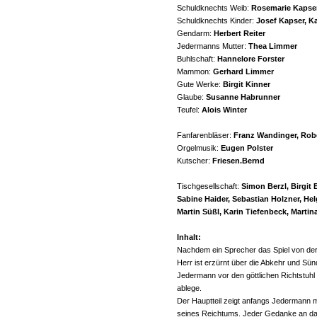
Schuldknechts Weib:
Rosemarie Kapse
Schuldknechts Kinder:
Josef Kapser, K
Gendarm:
Herbert Reiter
Jedermanns Mutter:
Thea Limmer
Buhlschaft:
Hannelore Forster
Mammon:
Gerhard Limmer
Gute Werke:
Birgit Kinner
Glaube:
Susanne Habrunner
Teufel:
Alois Winter
Fanfarenbläser:
Franz Wandinger, Robe
Orgelmusik:
Eugen Polster
Kutscher:
Friesen.Bernd
Tischgesellschaft:
Simon Berzl, Birgit 
Sabine Haider, Sebastian Holzner, He
Martin Süßl, Karin Tiefenbeck, Martin
Inhalt:
Nachdem ein Sprecher das Spiel von der 
Herr ist erzürnt über die Abkehr und Sü
Jedermann vor den göttlichen Richtstuhl
ablege.
Der Hauptteil zeigt anfangs Jedermann mi
seines Reichtums. Jeder Gedanke an das