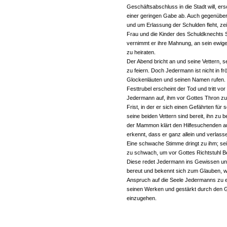
Geschäftsabschluss in die Stadt will, ers
einer geringen Gabe ab. Auch gegenüber
und um Erlassung der Schulden fleht, zeig
Frau und die Kinder des Schuldknechts So
vernimmt er ihre Mahnung, an sein ewiges
zu heiraten.
Der Abend bricht an und seine Vettern, 
zu feiern. Doch Jedermann ist nicht in f
Glockenläuten und seinen Namen rufen. D
Festtrubel erscheint der Tod und tritt vor
Jedermann auf, ihm vor Gottes Thron zu f
Frist, in der er sich einen Gefährten für
seine beiden Vettern sind bereit, ihn zu
der Mammon klärt den Hilfesuchenden au
erkennt, dass er ganz allein und verlasse
Eine schwache Stimme dringt zu ihm; sei
zu schwach, um vor Gottes Richtstuhl Be
Diese redet Jedermann ins Gewissen und
bereut und bekennt sich zum Glauben, w
Anspruch auf die Seele Jedermanns zu er
seinen Werken und gestärkt durch den G
einzugehen.