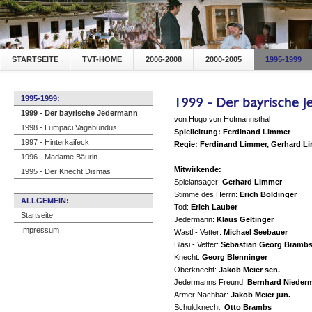
STARTSEITE
TVT-HOME
2006-2008
2000-2005
1995-1999
1995-1999:
1999 - Der bayrische Jedermann
von Hugo von Hofmannsthal
1998 - Lumpaci Vagabundus
Spielleitung:
Ferdinand Limmer
1997 - Hinterkaifeck
Regie:
Ferdinand Limmer, Gerhard L
1996 - Madame Bäurin
Mitwirkende:
1995 - Der Knecht Dismas
Spielansager:
Gerhard Limmer
Stimme des Herrn:
Erich Boldinger
ALLGEMEIN:
Tod:
Erich Lauber
Startseite
Jedermann:
Klaus Geltinger
Impressum
Wastl - Vetter:
Michael Seebauer
Blasi - Vetter:
Sebastian Georg Bramb
Knecht:
Georg Blenninger
Oberknecht:
Jakob Meier sen.
Jedermanns Freund:
Bernhard Niederm
Armer Nachbar:
Jakob Meier jun.
Schuldknecht:
Otto Brambs