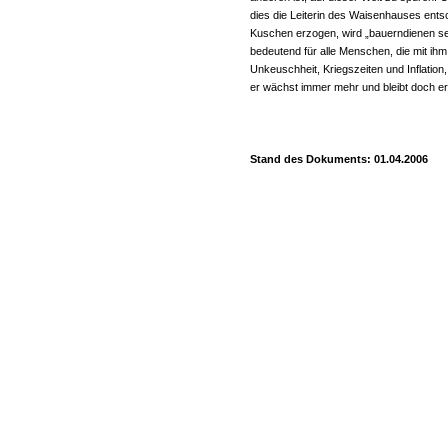
dies die Leiterin des Waisenhauses ent
Kuschen erzogen, wird „bauerndienen sein
bedeutend für alle Menschen, die mit ihm
Unkeuschheit, Kriegszeiten und Inflation,
er wächst immer mehr und bleibt doch er
Stand des Dokuments: 01.04.2006