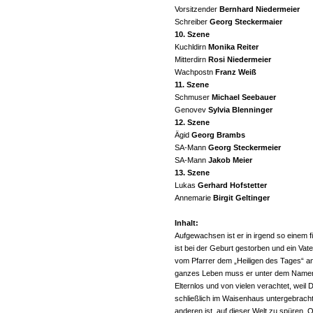
Vorsitzender
Bernhard Niedermeier
Schreiber
Georg Steckermaier
10. Szene
Kuchldirn
Monika Reiter
Mitterdirn
Rosi Niedermeier
Wachpostn
Franz Weiß
11. Szene
Schmuser
Michael Seebauer
Genovev
Sylvia Blenninger
12. Szene
Ägid
Georg Brambs
SA-Mann
Georg Steckermeier
SA-Mann
Jakob Meier
13. Szene
Lukas
Gerhard Hofstetter
Annemarie
Birgit Geltinger
Inhalt:
Aufgewachsen ist er in irgend so einem 
ist bei der Geburt gestorben und ein Vat
vom Pfarrer dem „Heiligen des Tages“ 
ganzes Leben muss er unter dem Namen le
Elternlos und von vielen verachtet, weil D
schließlich im Waisenhaus untergebracht
anderen ist, auf dieser Welt zu spüren.