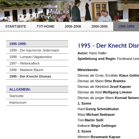
STARTSEITE
TVT-HOME
2006-2008
2000-2005
1995-1999
1995-1999:
1999 - Der bayrische Jedermann
Autor:
Hans Haller
1998 - Lumpaci Vagabundus
Spielleitung und Regie:
Ferdinand Li
1997 - Hinterkaifeck
1996 - Madame Bäurin
Mitwirkende:
Dismas als Greis, Erzähler
Klaus Gelti
1995 - Der Knecht Dismas
Dismas als Mann
Otto Brambs
Dismas als Kleinkind
Josef Kapser
ALLGEMEIN:
Dismas als Kind
Wolfgang Limmer
Startseite
Dismas als junger Mann
Konrad Seisen
Impressum
1. Szene
Hartl
Georg
Schmidhuber
Wast
Michael Seebauer
Toni
Martin Süßl
Kellnerin
Birgit Geltinger
2. Szene
Wimerin
Rosemarie Kapser