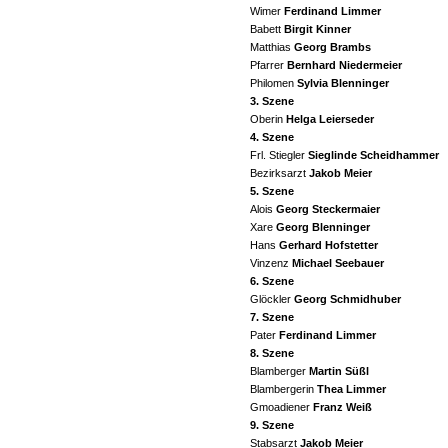
Wimer
Ferdinand Limmer
Babett
Birgit Kinner
Matthias
Georg Brambs
Pfarrer
Bernhard Niedermeier
Philomen
Sylvia Blenninger
3. Szene
Oberin
Helga Leierseder
4. Szene
Frl. Stiegler
Sieglinde Scheidhammer
Bezirksarzt
Jakob Meier
5. Szene
Alois
Georg Steckermaier
Xare
Georg Blenninger
Hans
Gerhard Hofstetter
Vinzenz
Michael Seebauer
6. Szene
Glöckler
Georg Schmidhuber
7. Szene
Pater
Ferdinand Limmer
8. Szene
Blamberger
Martin Süßl
Blambergerin
Thea Limmer
Gmoadiener
Franz Weiß
9. Szene
Stabsarzt
Jakob Meier