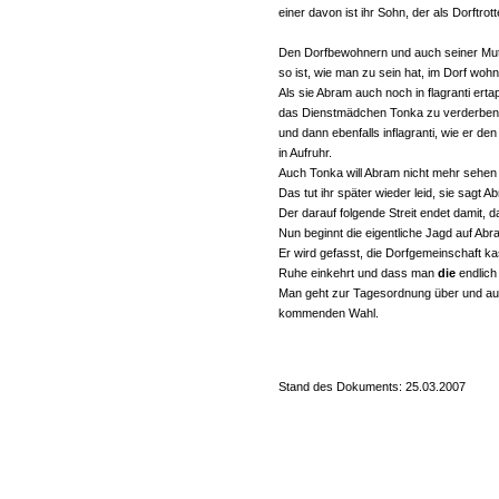
einer davon ist ihr Sohn, der als Dorftrotte
Den Dorfbewohnern und auch seiner Mutt
so ist, wie man zu sein hat, im Dorf wohne
Als sie Abram auch noch in flagranti ertap
das Dienstmädchen Tonka zu verderben
und dann ebenfalls inflagranti, wie er den
in Aufruhr.
Auch Tonka will Abram nicht mehr sehen 
Das tut ihr später wieder leid, sie sagt A
Der darauf folgende Streit endet damit, 
Nun beginnt die eigentliche Jagd auf Abra
Er wird gefasst, die Dorfgemeinschaft ka
Ruhe einkehrt und dass man
die
endlich 
Man geht zur Tagesordnung über und auc
kommenden Wahl.
Stand des Dokuments: 25.03.2007