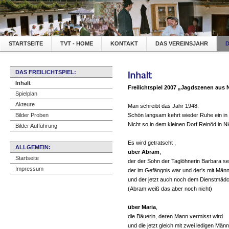
STARTSEITE
TVT - HOME
KONTAKT
DAS VEREINSJAHR
D
DAS FREILICHTSPIEL:
Inhalt
Freilichtspiel 2007 „Jagdszenen aus 
Spielplan
Akteure
Man schreibt das Jahr 1948:
Bilder Proben
Schön langsam kehrt wieder Ruhe ein in
Nicht so in dem kleinen Dorf Reinöd in N
Bilder Aufführung
Es wird getratscht ,
ALLGEMEIN:
über Abram
,
Startseite
der der Sohn der Taglöhnerin Barbara sei
Impressum
der im Gefängnis war und der's mit Männe
und der jetzt auch noch dem Dienstmädc
(Abram weiß das aber noch nicht)
über Maria
,
die Bäuerin, deren Mann vermisst wird
und die jetzt gleich mit zwei ledigen Mä